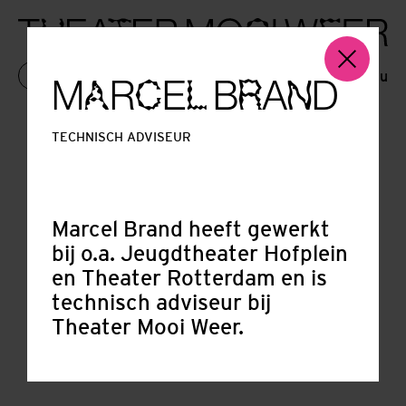
Menu
M
R
E
B
A
D
KAARTEN
A
C
L
R
N
TECHNISCH ADVISEUR
Marcel Brand heeft gewerkt
bij o.a. Jeugdtheater Hofplein
en Theater Rotterdam en is
technisch adviseur bij
Theater Mooi Weer.