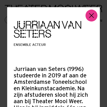
Menu
KAARTEN
J
R
I
A
V
N
U
R
A
N
A
S
T
R
E
E
S
ENSEMBLE ACTEUR
Jurriaan van Seters (1996)
studeerde in 2019 af aan de
Amsterdamse Toneelschool
en Kleinkunstacademie. Na
zijn afstuderen sloot hij zich
aan bij Theater Mooi Weer.