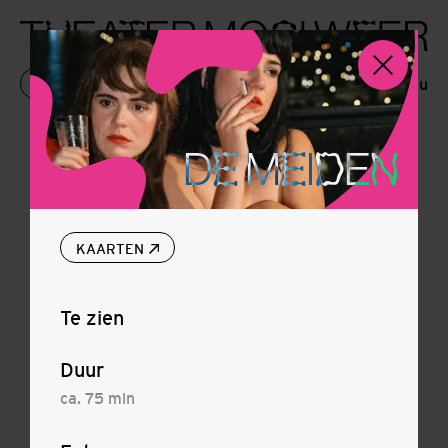
Menu
KAARTEN
D
M
I
E
E
E
D
N
KAARTEN
Te zien
Duur
ca. 75 min