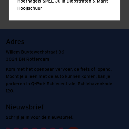
Hoefnagels
SPEL
Julia Diepstraten & Marit
Hooijschuur
Adres
Willem Buytewechstraat 36
3024 BN Rotterdam
Kom met het openbaar vervoer, de fiets of lopend.
Mocht je alleen met de auto kunnen komen, kan je
parkeren in Q-Park Schiecentrale, Schiehavenkade
120.
Nieuwsbrief
Schrijf je in voor de nieuwsbrief.